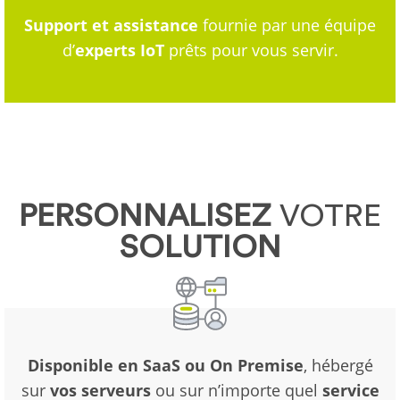
Support et assistance
fournie par une équipe
d’
experts IoT
prêts pour vous servir.
PERSONNALISEZ
VOTRE
SOLUTION
Disponible en SaaS ou On Premise
, hébergé
sur
vos serveurs
ou sur n’importe quel
service