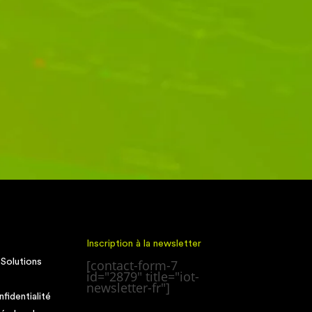
Inscription à la newsletter
 Solutions
[contact-form-7
id="2879" title="iot-
newsletter-fr"]
fidentialité